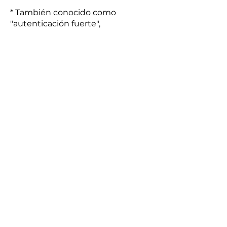
* También conocido como
"autenticación fuerte",
"autenticación multifactor", "2FA",
"verificación en dos pasos",
"verificación en dos pasos",
"autenticación en dos pasos",
"autenticación en dos factores",
"autenticación en dos factores",
"verificación en dos pasos"...
9. Cambia las
contraseñas
predeterminadas de los
diferentes servicios a los
que accedes
Muchos servicios ofrecen
contraseñas predeterminadas que
es posible que no tenga que