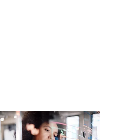
atacado
Mejore el enfoque de su
equipo con automatización e
inteligencia integradas que
respaldan una respuesta
rápida a amenazas avanzadas
reales y a ataques dirigidos.
Obtenga orientación sobre
cómo responder con la opción
de automatizar las acciones de
respuesta las 24 horas del día.