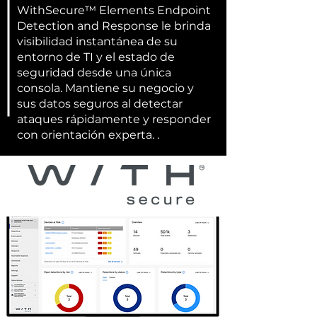
WithSecure™ Elements Endpoint
Detection and Response le brinda
visibilidad instantánea de su
entorno de TI y el estado de
seguridad desde una única
consola. Mantiene su negocio y
sus datos seguros al detectar
ataques rápidamente y responder
con orientación experta. .