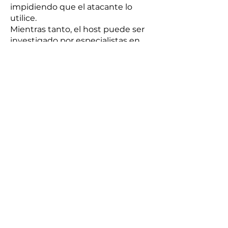
impidiendo que el atacante lo
utilice.
Mientras tanto, el host puede ser
investigado por especialistas en
seguridad informática en busca de
pruebas sobre la violación. Incluso
si el host se aísla de otro modo, se
puede seguir gestionando de
forma centralizada desde el portal
de gestión.